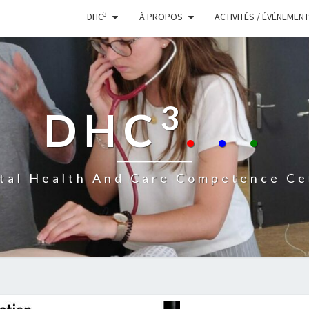
3
DHC
À PROPOS
ACTIVITÉS / ÉVÉNEMEN
3
DHC
.
.
.
ital Health And Care Competence Ce