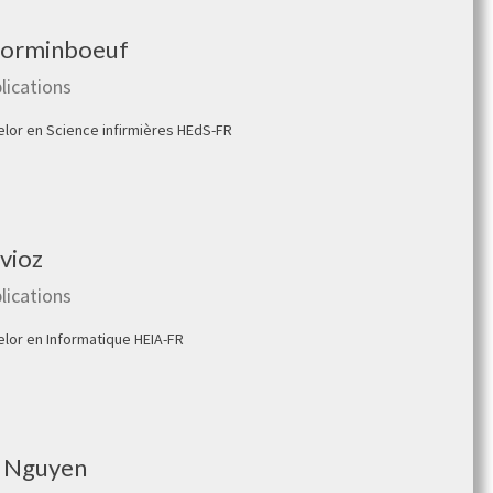
Corminboeuf
lications
elor en Science infirmières HEdS-FR
vioz
lications
elor en Informatique HEIA-FR
 Nguyen