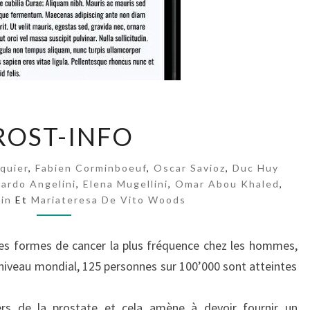
P
ROST-INFO
R
O
quier
,
Fabien Corminboeuf
S
,
Oscar Savioz
,
Duc Huy
ardo Angelini
,
Elena Mugellini
,
Omar Abou Khaled
,
T
in
Et
Mariateresa De Vito Woods
-
I
N
des formes de cancer la plus fréquence chez les hommes,
F
niveau mondial, 125 personnes sur 100’000 sont atteintes
O
cers de la prostate et cela amène à devoir fournir un