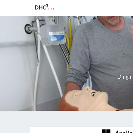
3
DHC
.
.
.
Dig