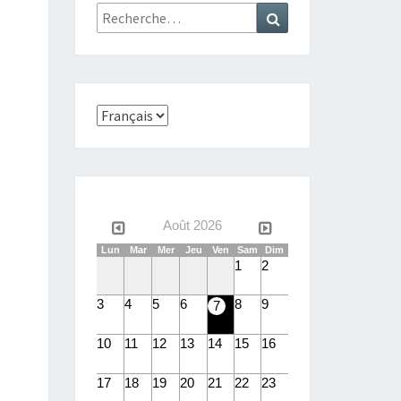
Rechercher :
Recherche
Choisir
une
langue
Août 2026
Lun
Mar
Mer
Jeu
Ven
Sam
Dim
1
2
3
4
5
6
8
9
7
10
11
12
13
14
15
16
17
18
19
20
21
22
23