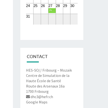
24
25
26
27
28
29
30
Présentations PIT eHealth
31
CONTACT
HES-SO// Fribourg – Mozaïk
Centre de Simulation de la
Haute École de Santé
Route des Arsenaux 16a
1700 Fribourg
dhc3@hefr.ch
Google Maps