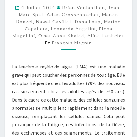
E
4 Juillet 2024
Brian Vonlanthen
,
Jean-
L
Marc Spat
,
Adam Grossenbacher
,
Manon
A
Donzel
,
Nawal Gavillet
,
Dona Loup
,
Marine
X
Capallera
,
Leonardo Angelini
,
Elena
Mugellini
,
Omar Abou Khaled
,
Aline Lambelet
Et
François Magnin
La leucémie myéloïde aiguë (LMA) est une maladie
grave qui peut toucher des personnes de tout âge. Elle
est plus fréquente chez les adultes (70% des nouveaux
cas surviennent chez les adultes âgés de ≥60 ans).
Dans le cadre de cette maladie, des cellules sanguines
anormales se multiplient rapidement dans la moelle
osseuse, remplaçant les cellules saines. Cela peut
provoquer de la fatigue, des infections, de la fièvre,
des ecchymoses et des saignements. Le traitement