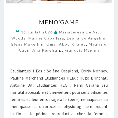
M
MENO’GAME
E
N
31 Juillet 2026
Mariateresa De Vito
O
Woods
,
Marine Capallera
,
Leonardo Angelini
,
’
Elena Mugellini
,
Omar Abou Khaled
,
Maurizio
G
Caon
,
Ana Pereira
Et
François Magnin
A
M
E
Etudiant.es HEds : Solène Despland, Dorly Monney,
Pauline Marchand Etudiant.es HEIA : Hugo Brinchat,
Antoine Dill Etudiant.es HEG : Rami Garana Jeu
narratif accessible et bienviellent pour sensibiliser les
femmes et leur entourage à la (péri-)ménaupause La
ménopause est un processus physiologique marquant
la fin de la période reproductive chez la femme,