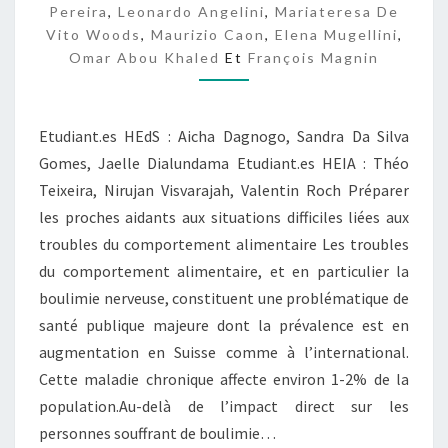
Pereira
,
Leonardo Angelini
,
Mariateresa De
S
Vito Woods
,
Maurizio Caon
,
Elena Mugellini
,
Omar Abou Khaled
Et
François Magnin
Etudiant.es HEdS : Aicha Dagnogo, Sandra Da Silva
Gomes, Jaelle Dialundama Etudiant.es HEIA : Théo
Teixeira, Nirujan Visvarajah, Valentin Roch Préparer
les proches aidants aux situations difficiles liées aux
troubles du comportement alimentaire Les troubles
du comportement alimentaire, et en particulier la
boulimie nerveuse, constituent une problématique de
santé publique majeure dont la prévalence est en
augmentation en Suisse comme à l’international.
Cette maladie chronique affecte environ 1-2% de la
population.Au-delà de l’impact direct sur les
personnes souffrant de boulimie…