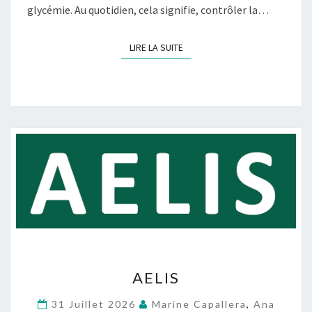
glycémie. Au quotidien, cela signifie, contrôler la…
LIRE LA SUITE
LIRE LA SUITE
A
AELIS
E
L
31 Juillet 2026
Marine Capallera
,
Ana
I