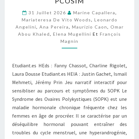
PCOSIM
C
O
31 Juillet 2026
Marine Capallera
,
S
Mariateresa De Vito Woods
,
Leonardo
I
Angelini
,
Ana Pereira
,
Maurizio Caon
,
Omar
M
Abou Khaled
,
Elena Mugellini
Et
François
Magnin
Etudiant.es HEds : Fanny Chassot, Charline Rigolet,
Laura Dousse Etudiant.es HEIA : Justin Gachet, Ismail
Mehmeti, Jérémy Prin Jeu narratif interactif pour
sensibliser au parcours et symptômes du SOPK Le
Syndrome des Ovaires Polykystiques (SOPK) est une
maladie hormonale chronique fréquente chez les
femmes en âge de procréer. Il se caractérise par un
déséquilibre hormonal pouvant entraîner des
troubles du cycle menstruel, une hyperandrogénie,