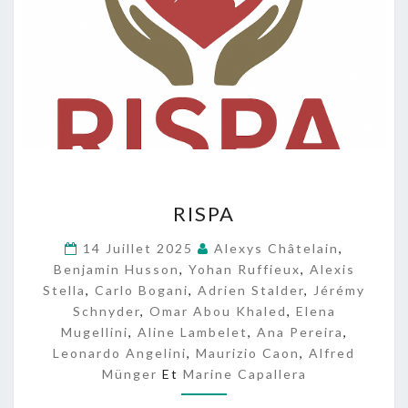
R
RISPA
I
S
14 Juillet 2025
Alexys Châtelain
,
P
Benjamin Husson
,
Yohan Ruffieux
,
Alexis
A
Stella
,
Carlo Bogani
,
Adrien Stalder
,
Jérémy
Schnyder
,
Omar Abou Khaled
,
Elena
Mugellini
,
Aline Lambelet
,
Ana Pereira
,
Leonardo Angelini
,
Maurizio Caon
,
Alfred
Münger
Et
Marine Capallera