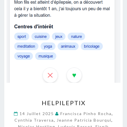
H
HELPILEPTIX
E
L
14 Juillet 2025
Francisca Pinho Rocha
,
P
Cynthia Traversa
,
Jeanne Patricia Bourqui
,
I
Nicolas Hertling
,
Ludovic Berset
,
Fisnik