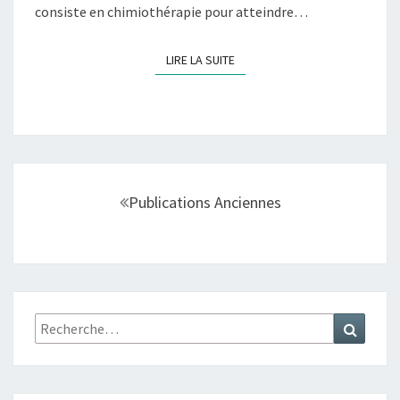
consiste en chimiothérapie pour atteindre…
LIRE LA SUITE
LIRE LA SUITE
Navigation
Publications Anciennes
au
sein
des
articles
Rechercher :
Recher