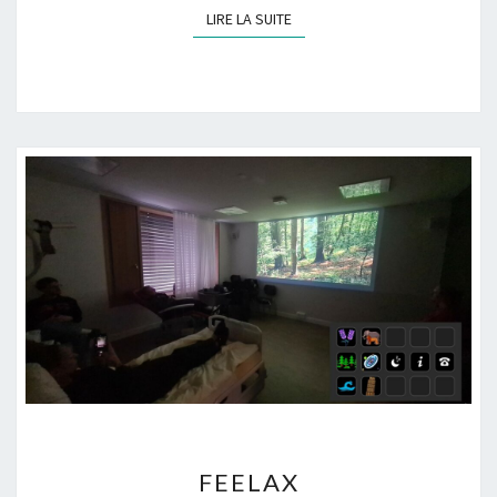
LIRE LA SUITE
LIRE LA SUITE
F
FEELAX
E