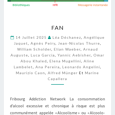
F
FAN
A
N
14 Juillet 2025
Léa Déchanez
,
Angélique
Jaquet
,
Agnès Peiry
,
Jean-Nicolas Thurre
,
William Scholder
,
Elian Waeber
,
Arnaud
Auguste
,
Luca Garcia
,
Yannic Aebisher
,
Omar
Abou Khaled
,
Elena Mugellini
,
Aline
Lambelet
,
Ana Pereira
,
Leonardo Angelini
,
Maurizio Caon
,
Alfred Münger
Et
Marine
Capallera
Fribourg Addiction Network La consommation
d’alcool excessive et chronique à risque est plus
communément appelée « Alcoolisme » ou « Alcoolo-