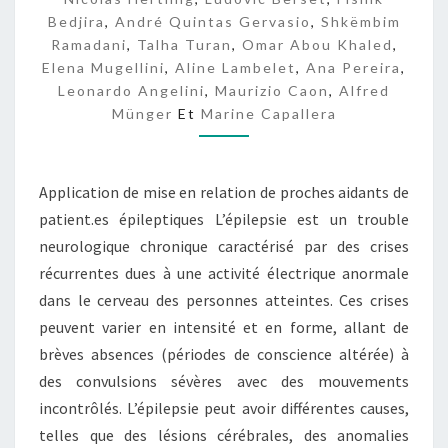
L
Bedjira
,
André Quintas Gervasio
,
Shkëmbim
E
Ramadani
,
Talha Turan
,
Omar Abou Khaled
,
P
Elena Mugellini
,
Aline Lambelet
,
Ana Pereira
,
T
Leonardo Angelini
,
Maurizio Caon
I
,
Alfred
X
Münger
Et
Marine Capallera
Application de mise en relation de proches aidants de
patient.es épileptiques L’épilepsie est un trouble
neurologique chronique caractérisé par des crises
récurrentes dues à une activité électrique anormale
dans le cerveau des personnes atteintes. Ces crises
peuvent varier en intensité et en forme, allant de
brèves absences (périodes de conscience altérée) à
des convulsions sévères avec des mouvements
incontrôlés. L’épilepsie peut avoir différentes causes,
telles que des lésions cérébrales, des anomalies