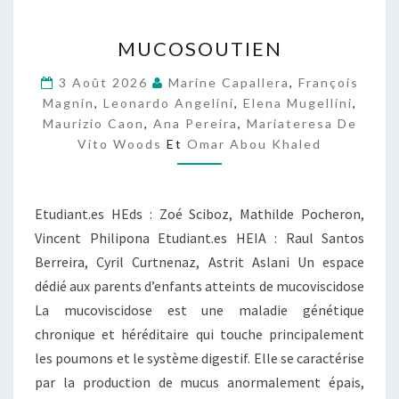
M
MUCOSOUTIEN
U
C
3 Août 2026
Marine Capallera
,
François
O
Magnin
,
Leonardo Angelini
,
Elena Mugellini
,
S
Maurizio Caon
,
Ana Pereira
,
Mariateresa De
O
Vito Woods
Et
Omar Abou Khaled
U
T
I
E
Etudiant.es HEds : Zoé Sciboz, Mathilde Pocheron,
N
Vincent Philipona Etudiant.es HEIA : Raul Santos
Berreira, Cyril Curtnenaz, Astrit Aslani Un espace
dédié aux parents d’enfants atteints de mucoviscidose
La mucoviscidose est une maladie génétique
chronique et héréditaire qui touche principalement
les poumons et le système digestif. Elle se caractérise
par la production de mucus anormalement épais,