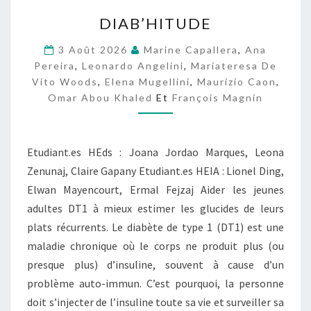
D
DIAB’HITUDE
I
A
3 Août 2026
Marine Capallera
,
Ana
B
Pereira
,
Leonardo Angelini
,
Mariateresa De
’
Vito Woods
,
Elena Mugellini
,
Maurizio Caon
,
H
Omar Abou Khaled
Et
François Magnin
I
T
U
D
Etudiant.es HEds : Joana Jordao Marques, Leona
E
Zenunaj, Claire Gapany Etudiant.es HEIA : Lionel Ding,
Elwan Mayencourt, Ermal Fejzaj Aider les jeunes
adultes DT1 à mieux estimer les glucides de leurs
plats récurrents. Le diabète de type 1 (DT1) est une
maladie chronique où le corps ne produit plus (ou
presque plus) d’insuline, souvent à cause d’un
problème auto-immun. C’est pourquoi, la personne
doit s’injecter de l’insuline toute sa vie et surveiller sa