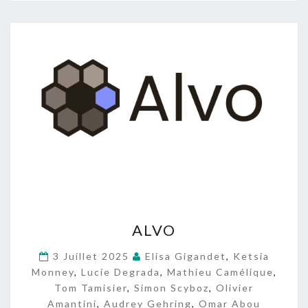
A
ALVO
L
V
3 Juillet 2025
Elisa Gigandet
,
Ketsia
O
Monney
,
Lucie Degrada
,
Mathieu Camélique
,
Tom Tamisier
,
Simon Scyboz
,
Olivier
Amantini
,
Audrey Gehring
,
Omar Abou