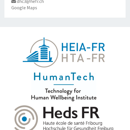
dhc3@hefr.ch
Google Maps