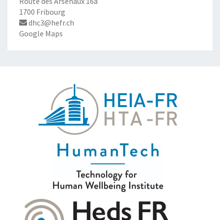
Route des Arsenaux 16a
1700 Fribourg
dhc3@hefr.ch
Google Maps