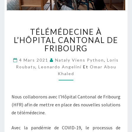
T
TÉLÉMÉDECINE À
É
L
L’HÔPITAL CANTONAL DE
É
FRIBOURG
M
É
4 Mars 2021
Nataly Viens Python
,
Loris
D
Roubaty
,
Leonardo Angelini
Et
Omar Abou
E
Khaled
C
I
N
E
Nous collaborons avec l’Hôpital Cantonal de Fribourg
À
(HFR) afin de mettre en place des nouvelles solutions
L
de télémédecine.
’
H
Avec la pandémie de COVID-19, le processus de
Ô