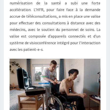
P
numérisation de la santé a subi une forte
I
accélération. L’HFR, pour faire face à la demande
T
accrue de téléconsultations, a mis en place une valise
A
pour effectuer des consultations à distance avec des
L
médecins, avec le soutien du personnel de soins. La
C
A
valise est composée d’appareils connectés et d’un
N
système de visioconférence intégré pour l’interaction
T
avec les patient-e-s.
O
N
A
L
D
E
F
R
I
B
O