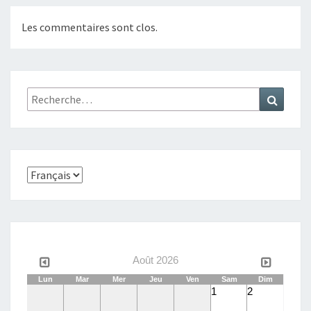
Les commentaires sont clos.
Rechercher :
Recher
Choisir
une
langue
Août 2026
Lun
Mar
Mer
Jeu
Ven
Sam
Dim
1
2