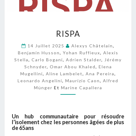
R
RISPA
I
S
14 Juillet 2025
Alexys Châtelain
,
P
Benjamin Husson
,
Yohan Ruffieux
,
Alexis
A
Stella
,
Carlo Bogani
,
Adrien Stalder
,
Jérémy
Schnyder
,
Omar Abou Khaled
,
Elena
Mugellini
,
Aline Lambelet
,
Ana Pereira
,
Leonardo Angelini
,
Maurizio Caon
,
Alfred
Münger
Et
Marine Capallera
Un hub communautaire pour résoudre
l’isolement chez les personnes âgées de plus
de 65ans