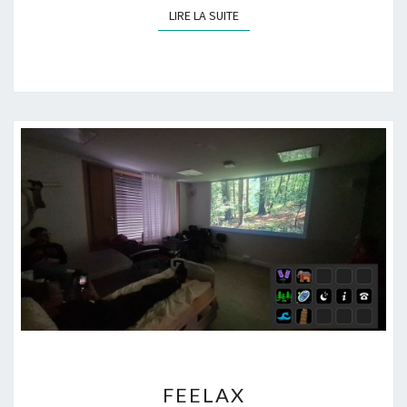
LIRE LA SUITE
LIRE LA SUITE
F
FEELAX
E