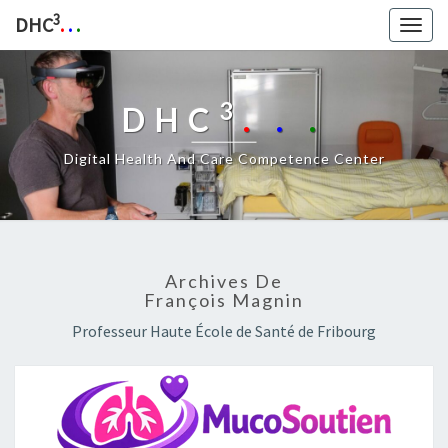
3
DHC
.
.
.
Togg
navig
3
DHC
.
.
.
Digital Health And Care Competence Center
Archives De
François Magnin
Professeur Haute École de Santé de Fribourg