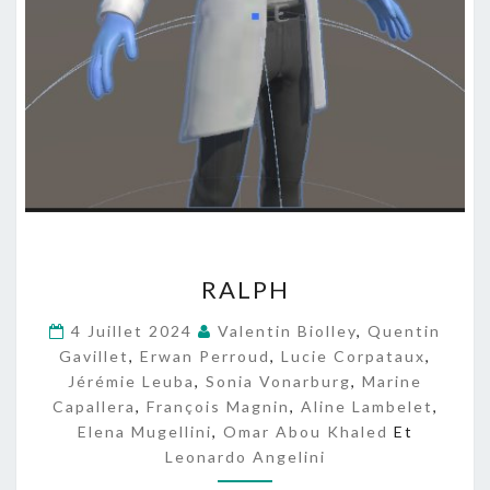
R
RALPH
A
L
4 Juillet 2024
Valentin Biolley
,
Quentin
P
Gavillet
,
Erwan Perroud
,
Lucie Corpataux
,
H
Jérémie Leuba
,
Sonia Vonarburg
,
Marine
Capallera
,
François Magnin
,
Aline Lambelet
,
Elena Mugellini
,
Omar Abou Khaled
Et
Leonardo Angelini