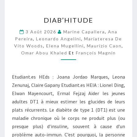
D
DIAB’HITUDE
I
A
3 Août 2026
Marine Capallera
,
Ana
B
Pereira
,
Leonardo Angelini
,
Mariateresa De
’
Vito Woods
,
Elena Mugellini
,
Maurizio Caon
,
H
Omar Abou Khaled
Et
François Magnin
I
T
U
D
Etudiant.es HEds : Joana Jordao Marques, Leona
E
Zenunaj, Claire Gapany Etudiant.es HEIA : Lionel Ding,
Elwan Mayencourt, Ermal Fejzaj Aider les jeunes
adultes DT1 à mieux estimer les glucides de leurs
plats récurrents. Le diabète de type 1 (DT1) est une
maladie chronique où le corps ne produit plus (ou
presque plus) d’insuline, souvent à cause d’un
problème auto-immun. C’est pourquoi, la personne