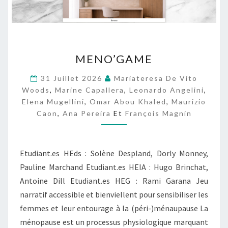
M
MENO’GAME
E
N
31 Juillet 2026
Mariateresa De Vito
O
Woods
,
Marine Capallera
,
Leonardo Angelini
,
’
Elena Mugellini
,
Omar Abou Khaled
,
Maurizio
G
Caon
,
Ana Pereira
Et
François Magnin
A
M
E
Etudiant.es HEds : Solène Despland, Dorly Monney,
Pauline Marchand Etudiant.es HEIA : Hugo Brinchat,
Antoine Dill Etudiant.es HEG : Rami Garana Jeu
narratif accessible et bienviellent pour sensibiliser les
femmes et leur entourage à la (péri-)ménaupause La
ménopause est un processus physiologique marquant