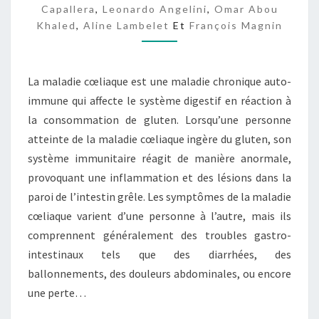
Capallera
,
Leonardo Angelini
,
Omar Abou
A
Khaled
,
Aline Lambelet
Et
François Magnin
R
E
La maladie cœliaque est une maladie chronique auto-
immune qui affecte le système digestif en réaction à
la consommation de gluten. Lorsqu’une personne
atteinte de la maladie cœliaque ingère du gluten, son
système immunitaire réagit de manière anormale,
provoquant une inflammation et des lésions dans la
paroi de l’intestin grêle. Les symptômes de la maladie
cœliaque varient d’une personne à l’autre, mais ils
comprennent généralement des troubles gastro-
intestinaux tels que des diarrhées, des
ballonnements, des douleurs abdominales, ou encore
une perte…