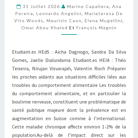
L
31 Juillet 2026
Marine Capallera
,
Ana
I
Pereira
,
Leonardo Angelini
,
Mariateresa De
S
Vito Woods
,
Maurizio Caon
,
Elena Mugellini
,
Omar Abou Khaled
Et
François Magnin
Etudiant.es HEdS : Aicha Dagnogo, Sandra Da Silva
Gomes, Jaelle Dialundama Etudiant.es HEIA : Théo
Teixeira, Nirujan Visvarajah, Valentin Roch Préparer
les proches aidants aux situations difficiles liées aux
troubles du comportement alimentaire Les troubles
du comportement alimentaire, et en particulier la
boulimie nerveuse, constituent une problématique de
santé publique majeure dont la prévalence est en
augmentation en Suisse comme à l’international.
Cette maladie chronique affecte environ 1-2% de la
population.Au-delà de l’impact direct sur les