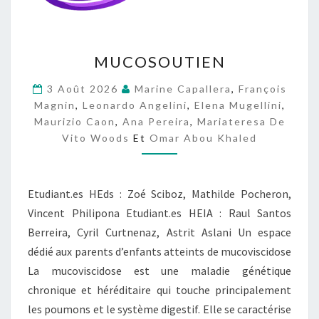
M
MUCOSOUTIEN
U
C
3 Août 2026
Marine Capallera
,
François
O
Magnin
,
Leonardo Angelini
,
Elena Mugellini
,
S
Maurizio Caon
,
Ana Pereira
,
Mariateresa De
O
Vito Woods
Et
Omar Abou Khaled
U
T
I
E
Etudiant.es HEds : Zoé Sciboz, Mathilde Pocheron,
N
Vincent Philipona Etudiant.es HEIA : Raul Santos
Berreira, Cyril Curtnenaz, Astrit Aslani Un espace
dédié aux parents d’enfants atteints de mucoviscidose
La mucoviscidose est une maladie génétique
chronique et héréditaire qui touche principalement
les poumons et le système digestif. Elle se caractérise