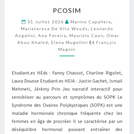
P
PCOSIM
C
O
31 Juillet 2026
Marine Capallera
,
S
Mariateresa De Vito Woods
,
Leonardo
I
Angelini
,
Ana Pereira
,
Maurizio Caon
,
Omar
M
Abou Khaled
,
Elena Mugellini
Et
François
Magnin
Etudiant.es HEds : Fanny Chassot, Charline Rigolet,
Laura Dousse Etudiant.es HEIA : Justin Gachet, Ismail
Mehmeti, Jérémy Prin Jeu narratif interactif pour
sensibliser au parcours et symptômes du SOPK Le
Syndrome des Ovaires Polykystiques (SOPK) est une
maladie hormonale chronique fréquente chez les
femmes en âge de procréer. Il se caractérise par un
déséquilibre hormonal pouvant entraîner des