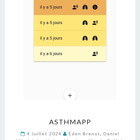
A
ASTHMAPP
S
T
4 Juillet 2024
Eden Brenot
,
Daniel
H