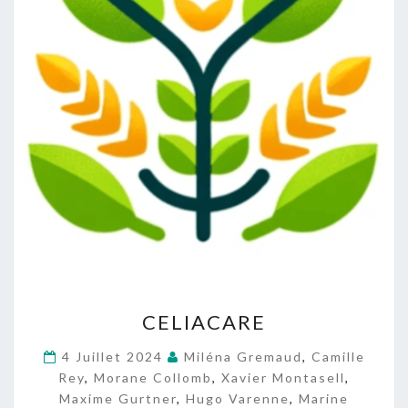
C
CELIACARE
E
L
4 Juillet 2024
Miléna Gremaud
,
Camille
I
Rey
,
Morane Collomb
,
Xavier Montasell
,
A
Maxime Gurtner
,
Hugo Varenne
,
Marine
C