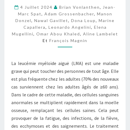
E
4 Juillet 2024
Brian Vonlanthen
,
Jean-
L
Marc Spat
,
Adam Grossenbacher
,
Manon
A
Donzel
,
Nawal Gavillet
,
Dona Loup
,
Marine
X
Capallera
,
Leonardo Angelini
,
Elena
Mugellini
,
Omar Abou Khaled
,
Aline Lambelet
Et
François Magnin
La leucémie myéloïde aiguë (LMA) est une maladie
grave qui peut toucher des personnes de tout âge. Elle
est plus fréquente chez les adultes (70% des nouveaux
cas surviennent chez les adultes âgés de ≥60 ans).
Dans le cadre de cette maladie, des cellules sanguines
anormales se multiplient rapidement dans la moelle
osseuse, remplaçant les cellules saines. Cela peut
provoquer de la fatigue, des infections, de la fièvre,
des ecchymoses et des saignements. Le traitement