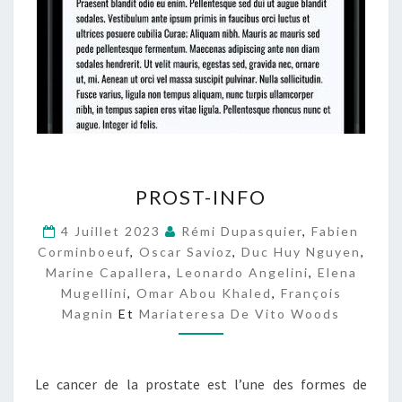
P
PROST-INFO
R
O
4 Juillet 2023
Rémi Dupasquier
,
Fabien
S
Corminboeuf
,
Oscar Savioz
,
Duc Huy Nguyen
,
T
Marine Capallera
,
Leonardo Angelini
,
Elena
-
Mugellini
,
Omar Abou Khaled
,
François
I
Magnin
Et
Mariateresa De Vito Woods
N
F
O
Le cancer de la prostate est l’une des formes de