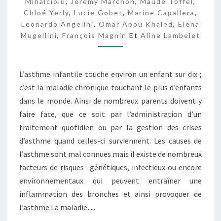
Mihalcioiu
,
Jérémy Marchon
,
Maude Toffel
,
M
Chloé Yerly
,
Lucie Gobet
,
Marine Capallera
,
A
Leonardo Angelini
,
Omar Abou Khaled
,
Elena
P
Mugellini
,
François Magnin
Et
Aline Lambelet
P
L’asthme infantile touche environ un enfant sur dix ;
c’est la maladie chronique touchant le plus d’enfants
dans le monde. Ainsi de nombreux parents doivent y
faire face, que ce soit par l’administration d’un
traitement quotidien ou par la gestion des crises
d’asthme quand celles-ci surviennent. Les causes de
l’asthme sont mal connues mais il existe de nombreux
facteurs de risques : génétiques, infectieux ou encore
environnementaux qui peuvent entraîner une
inflammation des bronches et ainsi provoquer de
l’asthme.La maladie…