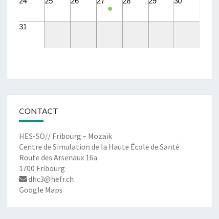
24
25
26
27
28
29
30
31
CONTACT
HES-SO// Fribourg – Mozaïk
Centre de Simulation de la Haute École de Santé
Route des Arsenaux 16a
1700 Fribourg
dhc3@hefr.ch
Google Maps