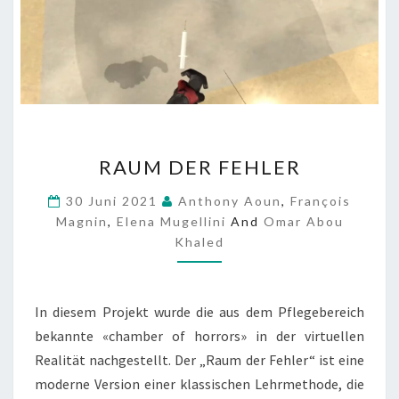
R
RAUM DER FEHLER
A
U
30 Juni 2021
Anthony Aoun
,
François
M
Magnin
,
Elena Mugellini
And
Omar Abou
D
Khaled
E
R
F
E
In diesem Projekt wurde die aus dem Pflegebereich
H
bekannte «chamber of horrors» in der virtuellen
L
Realität nachgestellt. Der „Raum der Fehler“ ist eine
E
moderne Version einer klassischen Lehrmethode, die
R