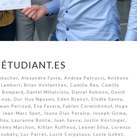
L
 ÉTUDIANT.ES
E
S
nbacher
,
Alexandre Favre
,
Andrea Petrucci
,
Anthony
É
 Lambert
,
Brian Vonlanthen
,
Camille Rey
,
Camille
T
n Bompard
,
Daniel Mihalcioiu
,
Daniel Rebeiro
,
David
U
Loup
,
Duc Huy Nguyen
,
Eden Brenot
,
Elodie Savoy
,
D
rwan Perroud
,
Eva Favara
,
Fabien Corminboeuf
,
Hugo
I
,
Jean-Marc Spat
,
Joana Dias Pereira
,
Joseph Girma
,
A
chay
,
Lauranne Bonte
,
Juan Savoy
,
Justin Köstinger
,
N
érémy Marchon
,
Killian Ruffieux
,
Leonel Silva
,
Lorenzo
T
Roubaty
,
Luc Parret
,
Lucie Corpataux
,
Lucie Gobet
,