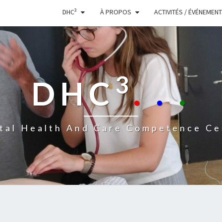
3
DHC
À PROPOS
ACTIVITÉS / ÉVÉNEMEN
3
DHC
.
.
.
ital Health And Care Competence Ce