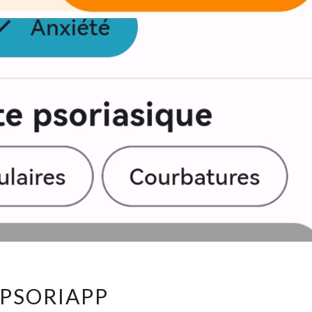
P
PSORIAPP
S