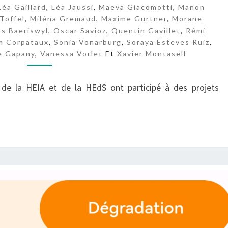
.
Léa Gaillard
,
Léa Jaussi
,
Maeva Giacomotti
,
Manon
Toffel
,
Miléna Gremaud
,
Maxime Gurtner
,
Morane
E
as Baeriswyl
,
Oscar Savioz
,
Quentin Gavillet
,
Rémi
S
m Corpataux
,
Sonia Vonarburg
,
Soraya Esteves Ruiz
,
e Gapany
,
Vanessa Vorlet
Et
Xavier Montasell
 de la HEIA et de la HEdS ont participé à des projets