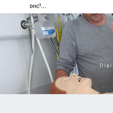
3
DHC
.
.
.
Dig