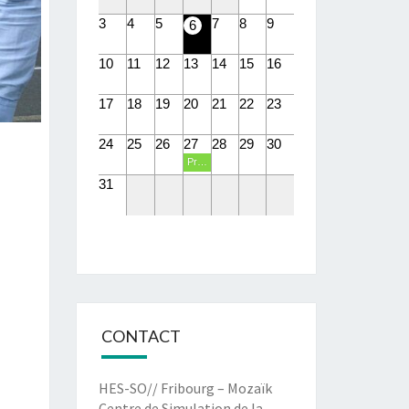
3
4
5
7
8
9
6
10
11
12
13
14
15
16
17
18
19
20
21
22
23
24
25
26
27
28
29
30
Présentations PIT eHealth
31
CONTACT
HES-SO// Fribourg – Mozaïk
Centre de Simulation de la