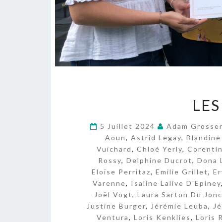
LES
5 Juillet 2024
Adam Grosse
Aoun
,
Astrid Legay
,
Blandine
Vuichard
,
Chloé Yerly
,
Corenti
Rossy
,
Delphine Ducrot
,
Dona 
Eloïse Perritaz
,
Emilie Grillet
,
E
Varenne
,
Isaline Lalive D'Epiney
Joël Vogt
,
Laura Sarton Du Jon
Justine Burger
,
Jérémie Leuba
,
J
Ventura
,
Loris Kenklies
,
Loris 