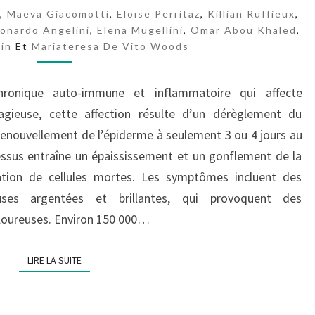
O
,
Maeva Giacomotti
,
Eloïse Perritaz
,
Killian Ruffieux
,
R
onardo Angelini
,
Elena Mugellini
,
Omar Abou Khaled
,
I
in
Et
Mariateresa De Vito Woods
A
P
P
hronique auto-immune et inflammatoire qui affecte
agieuse, cette affection résulte d’un dérèglement du
renouvellement de l’épiderme à seulement 3 ou 4 jours au
cessus entraîne un épaississement et un gonflement de la
tion de cellules mortes. Les symptômes incluent des
ses argentées et brillantes, qui provoquent des
loureuses. Environ 150 000…
LIRE LA SUITE
LIRE LA SUITE