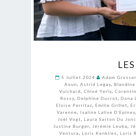
LES
5 Juillet 2024
Adam Grosse
Aoun
,
Astrid Legay
,
Blandine
Vuichard
,
Chloé Yerly
,
Corenti
Rossy
,
Delphine Ducrot
,
Dona 
Eloïse Perritaz
,
Emilie Grillet
,
E
Varenne
,
Isaline Lalive D'Epiney
Joël Vogt
,
Laura Sarton Du Jon
Justine Burger
,
Jérémie Leuba
,
J
Ventura
,
Loris Kenklies
,
Loris 