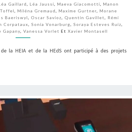
.
Léa Gaillard
,
Léa Jaussi
,
Maeva Giacomotti
,
Manon
Toffel
,
Miléna Gremaud
,
Maxime Gurtner
,
Morane
E
as Baeriswyl
,
Oscar Savioz
,
Quentin Gavillet
,
Rémi
S
m Corpataux
,
Sonia Vonarburg
,
Soraya Esteves Ruiz
,
e Gapany
,
Vanessa Vorlet
Et
Xavier Montasell
 de la HEIA et de la HEdS ont participé à des projets