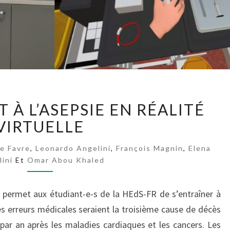
O
V
I
D
1
9
!
E
À L’ASEPSIE EN RÉALITÉ
N
VIRTUELLE
T
R
A
e Favre
,
Leonardo Angelini
,
François Magnin
,
Elena
lini
Et
Omar Abou Khaled
Î
N
E
le permet aux étudiant-e-s de la HEdS-FR de s’entraîner à
M
Les erreurs médicales seraient la troisième cause de décès
E
ar an après les maladies cardiaques et les cancers. Les
N