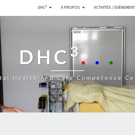
3
DHC
À PROPOS
ACTIVITÉS / ÉVÉNEMEN
3
DHC
.
.
.
ital Health And Care Competence Ce