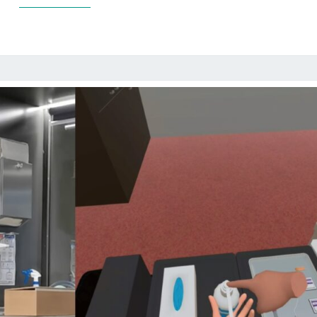
M
I
N
A
T
I
O
N
E
N
T
E
M
P
S
D
E
C