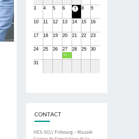
3
4
5
6
8
9
7
10
11
12
13
14
15
16
17
18
19
20
21
22
23
24
25
26
27
28
29
30
Présentations PIT eHealth
31
CONTACT
HES-SO// Fribourg – Mozaïk
Centre de Simulation de la