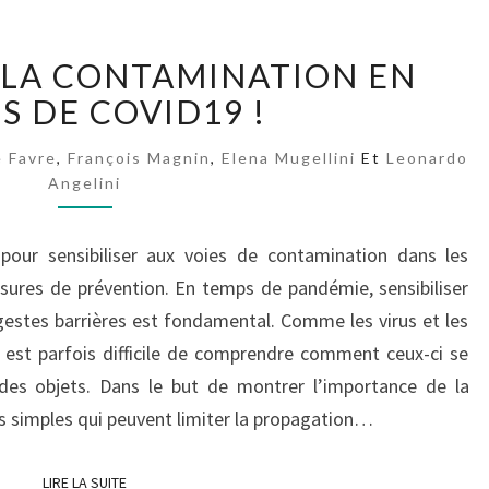
A
 LA CONTAMINATION EN
T
S DE COVID19 !
T
E
N
 Favre
,
François Magnin
,
Elena Mugellini
Et
Leonardo
Angelini
T
I
O
e pour sensibiliser aux voies de contamination dans les
N
sures de prévention. En temps de pandémie, sensibiliser
À
estes barrières est fondamental. Comme les virus et les
L
A
il est parfois difficile de comprendre comment ceux-ci se
C
es objets. Dans le but de montrer l’importance de la
O
s simples qui peuvent limiter la propagation…
N
T
LIRE LA SUITE
LIRE LA SUITE
A