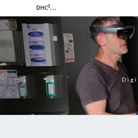
3
DHC
.
.
.
Dig