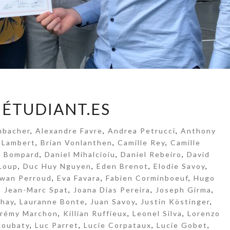
L
 ÉTUDIANT.ES
E
S
nbacher
,
Alexandre Favre
,
Andrea Petrucci
,
Anthony
É
 Lambert
,
Brian Vonlanthen
,
Camille Rey
,
Camille
T
n Bompard
,
Daniel Mihalcioiu
,
Daniel Rebeiro
,
David
U
Loup
,
Duc Huy Nguyen
,
Eden Brenot
,
Elodie Savoy
,
D
rwan Perroud
,
Eva Favara
,
Fabien Corminboeuf
,
Hugo
I
,
Jean-Marc Spat
,
Joana Dias Pereira
,
Joseph Girma
,
A
chay
,
Lauranne Bonte
,
Juan Savoy
,
Justin Köstinger
,
N
érémy Marchon
,
Killian Ruffieux
,
Leonel Silva
,
Lorenzo
T
Roubaty
,
Luc Parret
,
Lucie Corpataux
,
Lucie Gobet
,