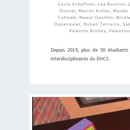
Lucie Schaffner
,
Léa Bourret
,
Donzel
,
Marion Koller
,
Maude 
Collomb
,
Nawal Gavillet
,
Nicol
Dupasquier
,
Ruben Terceiro
,
Sa
Valentin Biolley
,
Valentin
Depuis 2019, plus de 50 étudiants
interdisciplinaires du DHC3.