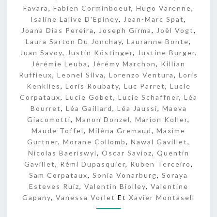
E
Favara
,
Fabien Corminboeuf
,
Hugo Varenne
,
S
Isaline Lalive D'Epiney
,
Jean-Marc Spat
,
Joana Dias Pereira
,
Joseph Girma
,
Joël Vogt
,
Laura Sarton Du Jonchay
,
Lauranne Bonte
,
Juan Savoy
,
Justin Köstinger
,
Justine Burger
,
Jérémie Leuba
,
Jérémy Marchon
,
Killian
Ruffieux
,
Leonel Silva
,
Lorenzo Ventura
,
Loris
Kenklies
,
Loris Roubaty
,
Luc Parret
,
Lucie
Corpataux
,
Lucie Gobet
,
Lucie Schaffner
,
Léa
Bourret
,
Léa Gaillard
,
Léa Jaussi
,
Maeva
Giacomotti
,
Manon Donzel
,
Marion Koller
,
Maude Toffel
,
Miléna Gremaud
,
Maxime
Gurtner
,
Morane Collomb
,
Nawal Gavillet
,
Nicolas Baeriswyl
,
Oscar Savioz
,
Quentin
Gavillet
,
Rémi Dupasquier
,
Ruben Terceiro
,
Sam Corpataux
,
Sonia Vonarburg
,
Soraya
Esteves Ruiz
,
Valentin Biolley
,
Valentine
Gapany
,
Vanessa Vorlet
Et
Xavier Montasell