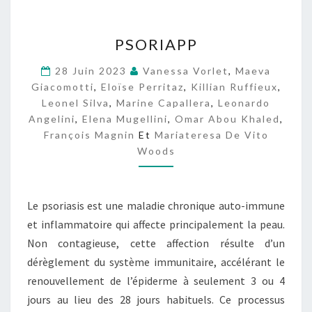
P
PSORIAPP
S
O
28 Juin 2023
Vanessa Vorlet
,
Maeva
R
Giacomotti
,
Eloïse Perritaz
,
Killian Ruffieux
,
I
Leonel Silva
,
Marine Capallera
,
Leonardo
A
Angelini
,
Elena Mugellini
,
Omar Abou Khaled
,
P
François Magnin
Et
Mariateresa De Vito
P
Woods
Le psoriasis est une maladie chronique auto-immune
et inflammatoire qui affecte principalement la peau.
Non contagieuse, cette affection résulte d’un
dérèglement du système immunitaire, accélérant le
renouvellement de l’épiderme à seulement 3 ou 4
jours au lieu des 28 jours habituels. Ce processus