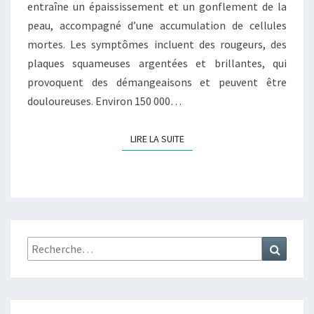
entraîne un épaississement et un gonflement de la
peau, accompagné d’une accumulation de cellules
mortes. Les symptômes incluent des rougeurs, des
plaques squameuses argentées et brillantes, qui
provoquent des démangeaisons et peuvent être
douloureuses. Environ 150 000…
LIRE LA SUITE
LIRE LA SUITE
Rechercher :
Recher