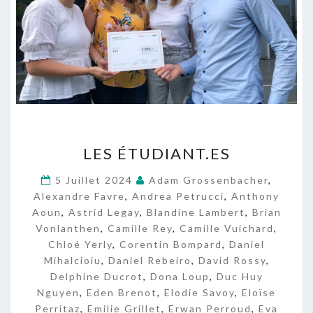
L
LES ÉTUDIANT.ES
E
S
5 Juillet 2024
Adam Grossenbacher
,
É
Alexandre Favre
,
Andrea Petrucci
,
Anthony
T
Aoun
,
Astrid Legay
,
Blandine Lambert
,
Brian
U
Vonlanthen
,
Camille Rey
,
Camille Vuichard
,
D
Chloé Yerly
,
Corentin Bompard
,
Daniel
I
Mihalcioiu
,
Daniel Rebeiro
,
David Rossy
,
A
Delphine Ducrot
,
Dona Loup
N
,
Duc Huy
T
Nguyen
,
Eden Brenot
,
Elodie Savoy
,
Eloïse
.
Perritaz
,
Emilie Grillet
,
Erwan Perroud
,
Eva