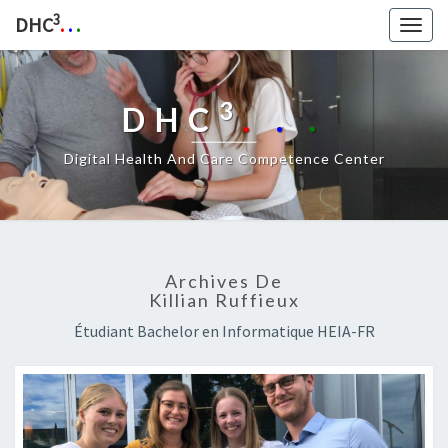
3
DHC
.
.
.
Togg
navig
3
DHC
.
.
.
Digital Health And Care Competence Center
Archives De
Killian Ruffieux
Étudiant Bachelor en Informatique HEIA-FR