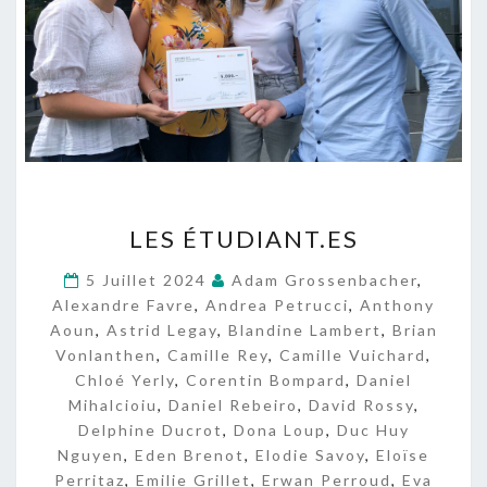
L
LES ÉTUDIANT.ES
E
S
5 Juillet 2024
Adam Grossenbacher
,
É
Alexandre Favre
,
Andrea Petrucci
,
Anthony
T
Aoun
,
Astrid Legay
,
Blandine Lambert
,
Brian
U
Vonlanthen
,
Camille Rey
,
Camille Vuichard
,
D
Chloé Yerly
,
Corentin Bompard
,
Daniel
I
Mihalcioiu
,
Daniel Rebeiro
,
David Rossy
,
A
Delphine Ducrot
,
Dona Loup
N
,
Duc Huy
T
Nguyen
,
Eden Brenot
,
Elodie Savoy
,
Eloïse
.
Perritaz
,
Emilie Grillet
,
Erwan Perroud
,
Eva