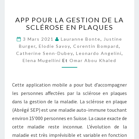
A
APP POUR LA GESTION DE LA
P
SCLÉROSE EN PLAQUES
P
P
3 Mars 2021
Lauranne Bonte
,
Justine
O
Burger
,
Elodie Savoy
,
Corentin Bompard
,
U
Catherine Senn-Dubey
,
Leonardo Angelini
,
R
Elena Mugellini
Et
Omar Abou Khaled
L
A
G
E
Cette application mobile a pour but d’accompagner
S
les personnes affectées par la sclérose en plaques
T
dans la gestion de la maladie. La sclérose en plaque
I
O
(Abrégé SEP) est une maladie auto-immune touchant
N
environ 15’000 personnes en Suisse. La cause exacte de
D
cette maladie reste inconnue. L’évolution de la
E
maladie est très imprévisible et variable en fonction
L