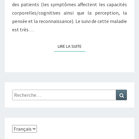
A
des patients (les symptômes affectent les capacités
S
corporelles/cognitives ainsi que la perception, la
C
pensée et la reconnaissance). Le suivi de cette maladie
L
est très…
É
R
O
LIRE LA SUITE
LIRE LA SUITE
S
E
E
N
P
L
A
Rechercher :
Recher
Q
U
E
S
Choisir
une