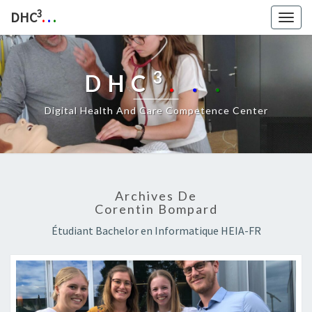
3
DHC
.
.
.
Togg
navig
3
DHC
.
.
.
Digital Health And Care Competence Center
Archives De
Corentin Bompard
Étudiant Bachelor en Informatique HEIA-FR