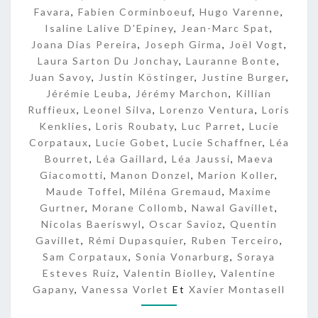
E
Favara
,
Fabien Corminboeuf
,
Hugo Varenne
,
S
Isaline Lalive D'Epiney
,
Jean-Marc Spat
,
Joana Dias Pereira
,
Joseph Girma
,
Joël Vogt
,
Laura Sarton Du Jonchay
,
Lauranne Bonte
,
Juan Savoy
,
Justin Köstinger
,
Justine Burger
,
Jérémie Leuba
,
Jérémy Marchon
,
Killian
Ruffieux
,
Leonel Silva
,
Lorenzo Ventura
,
Loris
Kenklies
,
Loris Roubaty
,
Luc Parret
,
Lucie
Corpataux
,
Lucie Gobet
,
Lucie Schaffner
,
Léa
Bourret
,
Léa Gaillard
,
Léa Jaussi
,
Maeva
Giacomotti
,
Manon Donzel
,
Marion Koller
,
Maude Toffel
,
Miléna Gremaud
,
Maxime
Gurtner
,
Morane Collomb
,
Nawal Gavillet
,
Nicolas Baeriswyl
,
Oscar Savioz
,
Quentin
Gavillet
,
Rémi Dupasquier
,
Ruben Terceiro
,
Sam Corpataux
,
Sonia Vonarburg
,
Soraya
Esteves Ruiz
,
Valentin Biolley
,
Valentine
Gapany
,
Vanessa Vorlet
Et
Xavier Montasell