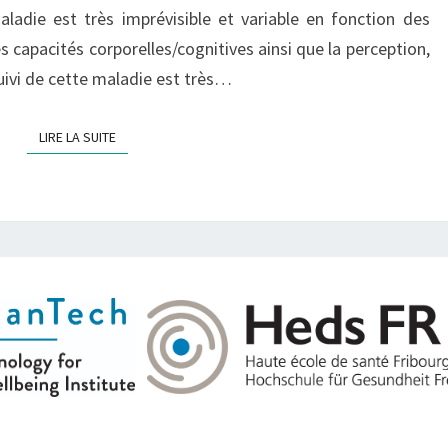
S
aladie est très imprévisible et variable en fonction des
T
 capacités corporelles/cognitives ainsi que la perception,
I
suivi de cette maladie est très…
O
N
LIRE LA SUITE
LIRE LA SUITE
D
E
L
A
S
C
L
É
R
O
S
E
E