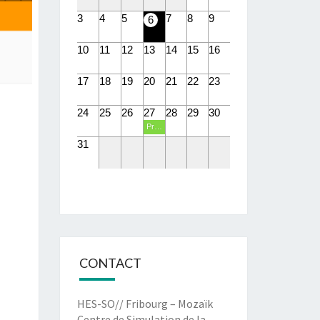
3
4
5
7
8
9
6
10
11
12
13
14
15
16
17
18
19
20
21
22
23
24
25
26
27
28
29
30
Présentations PIT eHealth
31
CONTACT
HES-SO// Fribourg – Mozaïk
Centre de Simulation de la