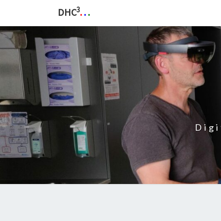
3
DHC
.
.
.
Dig