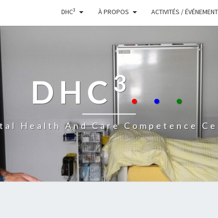
3
DHC
À PROPOS
ACTIVITÉS / ÉVÉNEMEN
3
DHC
.
.
.
ital Health And Care Competence Ce