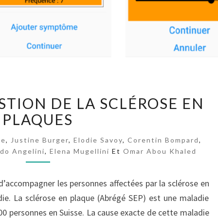
A
STION DE LA SCLÉROSE EN
P
PLAQUES
P
P
O
te
,
Justine Burger
,
Elodie Savoy
,
Corentin Bompard
,
do Angelini
U
,
Elena Mugellini
Et
Omar Abou Khaled
R
L
 d’accompagner les personnes affectées par la sclérose en
A
die. La sclérose en plaque (Abrégé SEP) est une maladie
G
0 personnes en Suisse. La cause exacte de cette maladie
E