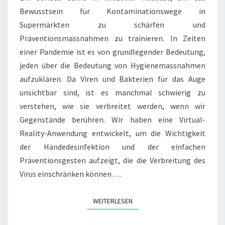
K
Bewusstsein für Kontaminationswege in
O
Supermärkten zu schärfen und
N
T
Präventionsmassnahmen zu trainieren. In Zeiten
A
einer Pandemie ist es von grundlegender Bedeutung,
M
jeden über die Bedeutung von Hygienemassnahmen
I
aufzuklären. Da Viren und Bakterien für das Auge
N
A
unsichtbar sind, ist es manchmal schwierig zu
T
verstehen, wie sie verbreitet werden, wenn wir
I
Gegenstände berühren. Wir haben eine Virtual-
O
Reality-Anwendung entwickelt, um die Wichtigkeit
N
der Händedesinfektion und der einfachen
I
N
Präventionsgesten aufzeigt, die die Verbreitung des
D
Virus einschränken können….
E
R
WEITERLESEN
WEITERLESEN
C
O
V