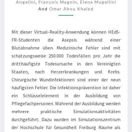
Angelini
,
François Magnin
,
Elena Mugellini
I
And
Omar Abou Khaled
S
-
T
R
Mit dieser Virtual-Reality-Anwendung können HEdS-
A
FR-Studenten die Asepsis während einer
I
Blutabnahme üben. Medizinische Fehler sind mit
N
I
schätzungsweise 250.000 Todesfällen pro Jahr die
N
dritthäufigste Todesursache in den Vereinigten
G
Staaten, nach Herzerkrankungen und Krebs.
I
Chirurgische Wundinfektionen sind einer der neun
N
häufigsten Fehler. Die Infektionsprävention ist daher
D
E
ein Schlüsselelement in der Ausbildung von
R
Pflegefachpersonen. Während der Ausbildung werden
V
mehrere praktische Simulationsaktivitäten
I
durchgeführt. Dazu wurden im Simulationszentrum
R
T
der Hochschule für Gesundheit Freiburg Räume als