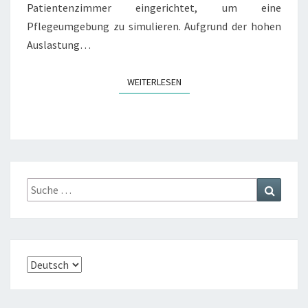
U
Patientenzimmer eingerichtet, um eine
E
Pflegeumgebung zu simulieren. Aufgrund der hohen
L
Auslastung…
L
E
N
WEITERLESEN
WEITERLESEN
R
E
A
L
I
T
Ä
Suche
Suchen
T
nach:
Sprache
auswählen