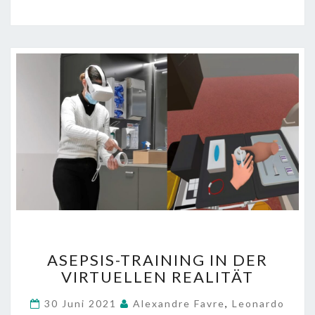
I
D
1
9
-
Z
E
I
T
!
A
ASEPSIS-TRAINING IN DER
S
VIRTUELLEN REALITÄT
E
P
30 Juni 2021
Alexandre Favre
,
Leonardo
S