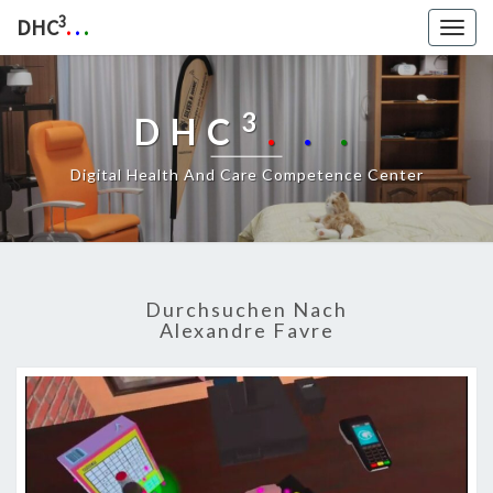
3
DHC
.
.
.
Togg
navig
3
DHC
.
.
.
Digital Health And Care Competence Center
Durchsuchen Nach
Alexandre Favre