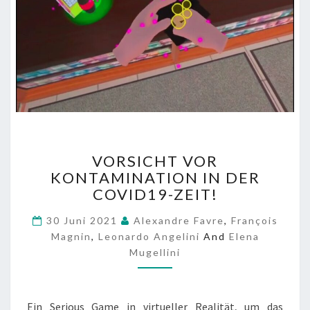
V
VORSICHT VOR
O
KONTAMINATION IN DER
R
COVID19-ZEIT!
S
I
30 Juni 2021
Alexandre Favre
,
François
C
Magnin
,
Leonardo Angelini
And
Elena
H
Mugellini
T
V
O
R
Ein Serious Game in virtueller Realität, um das